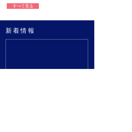
すべて見る
新着情報
Indonesia extends entry ban
on foreign arrivals